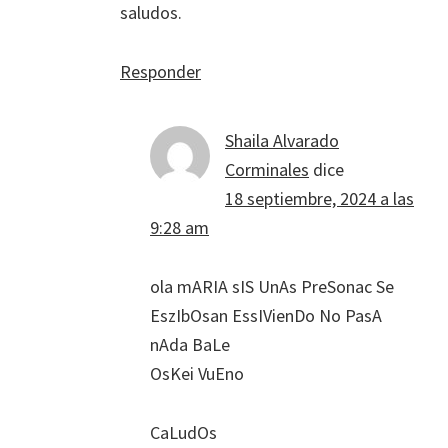
saludos.
Responder
Shaila Alvarado
Corminales
dice
18 septiembre, 2024 a las
9:28 am
ola mARIA sIS UnAs PreSonac Se
EszIbOsan EssIVienDo No PasA
nAda BaLe
OsKei VuEno
CaLudOs