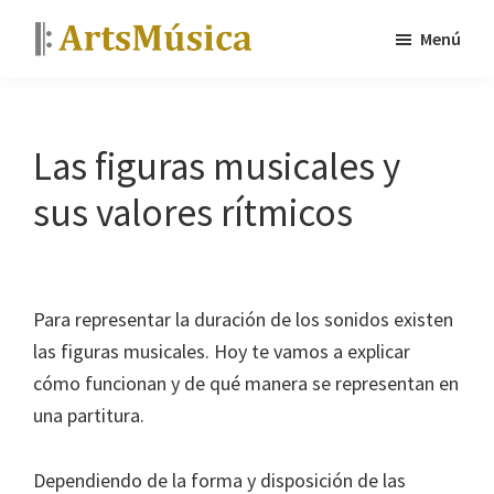
Saltar
Saltar
Menú
al
a
ArtsMúsica
Curso
contenido
la
de
principal
barra
piano
lateral
Las figuras musicales y
y
principal
sus valores rítmicos
tutoriales
gratis
Para representar la duración de los sonidos existen
las figuras musicales. Hoy te vamos a explicar
cómo funcionan y de qué manera se representan en
una partitura.
Dependiendo de la forma y disposición de las