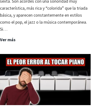
sexta. Son acordes con una sonoridad muy
característica, más rica y “colorida” que la triada
básica, y aparecen constantemente en estilos
como el pop, el jazz o la música contemporánea.
Si…
9.
Ver más
Aprende
acordes
desde
cero:
los
acordes
de
sexta
(6)