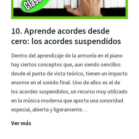
FUNCIONAN
(y
qué
10. Aprende acordes desde
hacer
cero: los acordes suspendidos
en
su
Dentro del aprendizaje de la armonía en el piano
lugar)
hay ciertos conceptos que, aun siendo sencillos
desde el punto de vista teórico, tienen un impacto
enorme en el sonido final. Uno de ellos es el de
los acordes suspendidos, un recurso muy utilizado
en la música moderna que aporta una sonoridad
especial, abierta y ligeramente…
10.
Ver más
Aprende