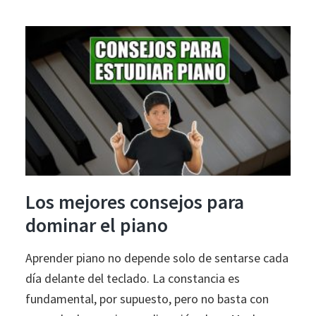
acordes
desde
cero:
los
acordes
suspendidos
Los mejores consejos para
dominar el piano
Aprender piano no depende solo de sentarse cada
día delante del teclado. La constancia es
fundamental, por supuesto, pero no basta con