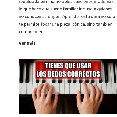
reutilizada en innumerables canciones modernas,
lo que hace que suene familiar incluso a quienes
no conocen su origen. Aprender esta obra no solo
te permite tocar una pieza icónica, sino también
comprender…
Canon
Ver más
en
Re
de
Pachelbel:
tutorial
para
piano
fácil