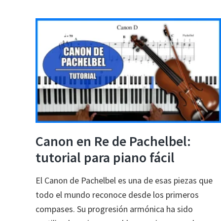
mantener
la
motivación
en
el
piano:
10
estrategias
Canon en Re de Pachelbel:
tutorial para piano fácil
El Canon de Pachelbel es una de esas piezas que
todo el mundo reconoce desde los primeros
compases. Su progresión armónica ha sido