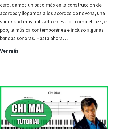
cero, damos un paso más en la construcción de
acordes y llegamos a los acordes de novena, una
sonoridad muy utilizada en estilos como el jazz, el
pop, la música contemporánea e incluso algunas
bandas sonoras. Hasta ahora…
11.
Ver más
Aprende
acordes
desde
cero:
los
acordes
de
novena