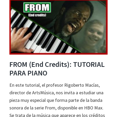
desde
cero:
inversiones
de
acordes
de
séptima
mayor
FROM (End Credits): TUTORIAL
y
PARA PIANO
menor
En este tutorial, el profesor Rigoberto Macías,
director de ArtsMúsica, nos invita a estudiar una
pieza muy especial que forma parte de la banda
sonora de la serie From, disponible en HBO Max.
Se trata de la música que aparece en los créditos