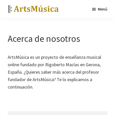
Saltar
Saltar
Menú
al
a
ArtsMúsica
Curso
contenido
la
de
principal
barra
piano
lateral
Acerca de nosotros
y
principal
tutoriales
gratis
ArtsMúsica es un proyecto de enseñanza musical
online fundado por Rigoberto Macías en Gerona,
España. ¿Quieres saber más acerca del profesor
fundador de ArtsMúsica? Te lo explicamos a
continuación.