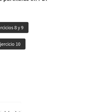
rcicios 8 y 9
jercicio 10