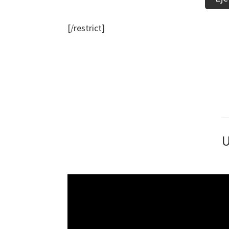
[/restrict]
U