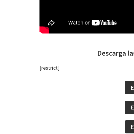
Descarga la
[restrict]
E
E
E