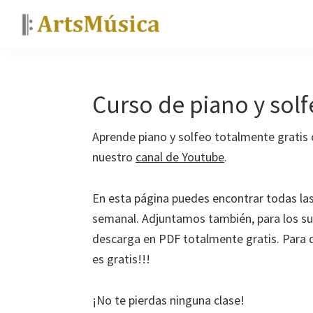
Saltar
Saltar
Saltar
a
al
a
ArtsMúsica
Curso
la
contenido
la
de
navegación
principal
barra
piano
principal
lateral
Curso de piano y solf
y
principal
tutoriales
Aprende piano y solfeo totalmente gratis
gratis
nuestro
canal de Youtube
.
En esta página puedes encontrar todas la
semanal. Adjuntamos también, para los sus
descarga en PDF totalmente gratis. Para de
es gratis!!!
¡No te pierdas ninguna clase!