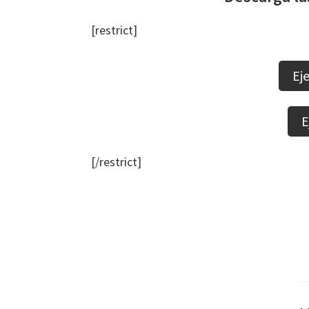
[restrict]
Eje
E
[/restrict]