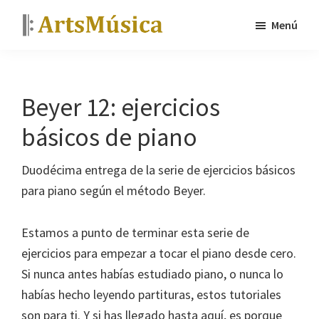
Saltar
Saltar
Menú
al
a
ArtsMúsica
Curso
contenido
la
de
principal
barra
piano
lateral
Beyer 12: ejercicios
y
principal
básicos de piano
tutoriales
gratis
Duodécima entrega de la serie de ejercicios básicos
para piano según el método Beyer.
Estamos a punto de terminar esta serie de
ejercicios para empezar a tocar el piano desde cero.
Si nunca antes habías estudiado piano, o nunca lo
habías hecho leyendo partituras, estos tutoriales
son para ti. Y si has llegado hasta aquí, es porque