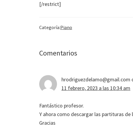
[/restrict]
Categoría:
Piano
Interacciones
Comentarios
con
los
hrodriguezdelamo@gmail.com
lectores
11 febrero, 2023 a las 10:34 am
Fantástico profesor.
Y ahora como descargar las partituras de la
Gracias