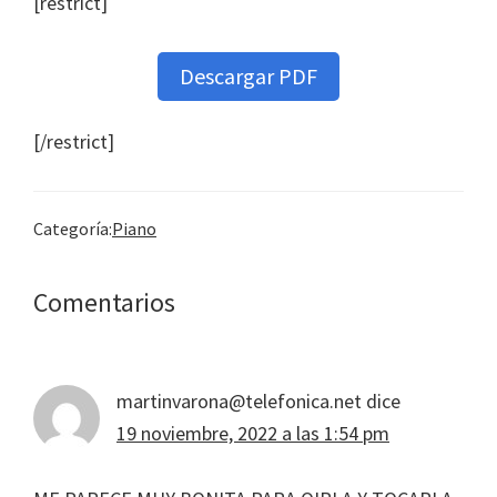
[restrict]
Descargar PDF
[/restrict]
Categoría:
Piano
Interacciones
Comentarios
con
los
martinvarona@telefonica.net
dice
lectores
19 noviembre, 2022 a las 1:54 pm