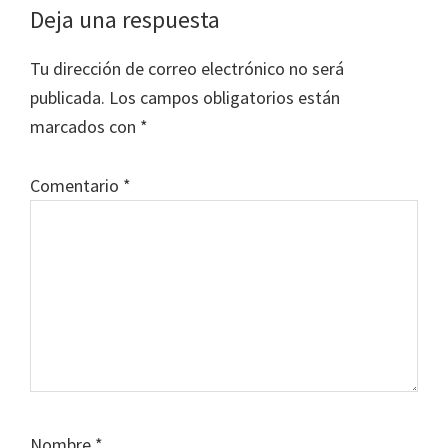
Interacciones
Deja una respuesta
con
Tu dirección de correo electrónico no será
los
publicada.
Los campos obligatorios están
lectores
marcados con
*
Comentario
*
Nombre
*