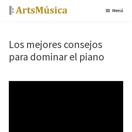
Saltar
Saltar
Menú
al
a
ArtsMúsica
Curso
contenido
la
de
principal
barra
piano
lateral
Los mejores consejos
y
principal
para dominar el piano
tutoriales
gratis