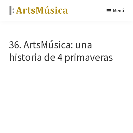
Saltar
Saltar
Menú
al
a
ArtsMúsica
Curso
contenido
la
de
principal
barra
piano
lateral
36. ArtsMúsica: una
y
principal
historia de 4 primaveras
tutoriales
gratis