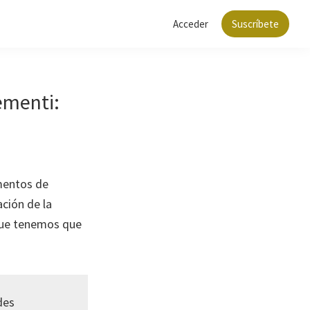
Acceder
Suscríbete
ementi:
amentos de
ación de la
que tenemos que
des