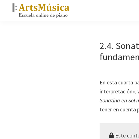
Saltar
Saltar
a
al
ArtsMúsica
la
contenido
Escuela
navegación
principal
online
principal
de
2.4. Sonat
piano
fundament
En esta cuarta p
interpretación»,
Sonatina en Sol 
tener en cuenta p
Este conte