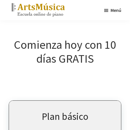
Saltar
Menú
al
ArtsMúsica
contenido
Escuela
principal
online
de
Comienza hoy con 10
piano
días GRATIS
Plan básico