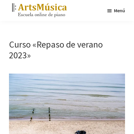
Saltar
Menú
al
ArtsMúsica
contenido
Escuela
principal
online
de
Curso «Repaso de verano
piano
2023»