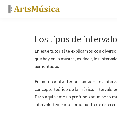
Saltar
Saltar
Saltar
a
al
a
ArtsMúsica
Curso
la
contenido
la
de
navegación
principal
barra
piano
principal
lateral
Los tipos de interval
y
principal
tutoriales
En este tutorial te explicamos con divers
gratis
que hay en la música, es decir, los interv
aumentados.
En un tutorial anterior, llamado
Los interv
concepto teórico de la música: intervalo es
Pero aquí vamos a profundizar un poco má
intervalo teniendo como punto de referenc