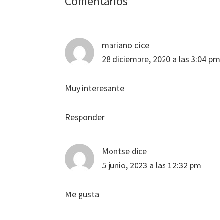
Interacciones
Comentarios
con
los
mariano
dice
lectores
28 diciembre, 2020 a las 3:04 pm
Muy interesante
Responder
Montse
dice
5 junio, 2023 a las 12:32 pm
Me gusta