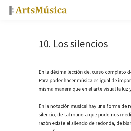
Saltar
Saltar
Saltar
a
al
a
ArtsMúsica
Curso
la
contenido
la
de
navegación
principal
barra
piano
principal
lateral
10. Los silencios
y
principal
tutoriales
gratis
En la décima lección del curso completo d
Para poder hacer música es igual de import
misma manera que en el arte visual la luz
En la notación musical hay una forma de r
silencio, de tal manera que podemos medir
razón existe el silencio de redonda, de bl