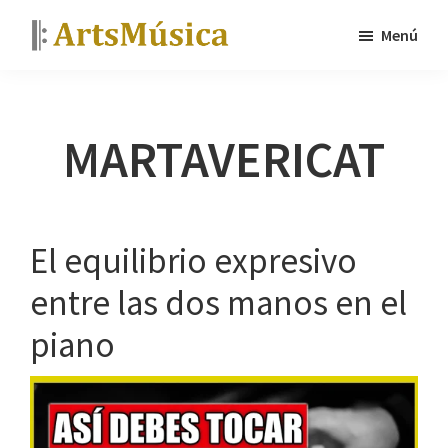
Saltar
Menú
al
ArtsMúsica
Curso
contenido
de
principal
piano
MARTAVERICAT
y
tutoriales
gratis
El equilibrio expresivo
entre las dos manos en el
piano